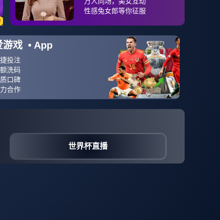
万
人
同
场
，美
女
互
动
性
感
兔
女
郎
等
你
征
服
爱
游
戏
•
A
p
p
捷
投
注
额
洗
码
质
口
碑
力
合
作
世
界
杯
直
播