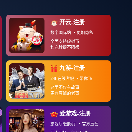
开
云
-注
册
数
字
国
际
站
•
更
加
隐
私
全
面
支
持
虚
拟
币
秒
充
秒
提
不
限
额
九
游
-注
册
24h
在
线
客
服
•
带
你
飞
这
里
不
仅
有
故
事
更
有
真
诚
的
老
哥
爱
游
戏
-注
册
旗
舰
厅
/国
际
厅
•
官
方
直
营