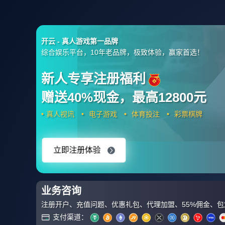
开
云
- 真
人
游
戏
第一
品
牌
综
合
娱
乐
平
台
，10年
老
品
牌
，极
致
体
验
，赢
家
首
选
！
新人
专
享
注
册
福利
赠送
40%
现金
，最高
12800元
•
真
人
视
讯
•
电
子
游
戏
•
体
育
投
注
•
彩
票
棋
牌
立
即
注
册
体
验
业
务
咨
询
注
册
开
户
、充
值
问
题
、优
惠
礼
包
、代
理
加
盟
、55%
佣
金
、包
支
付
渠
道
：