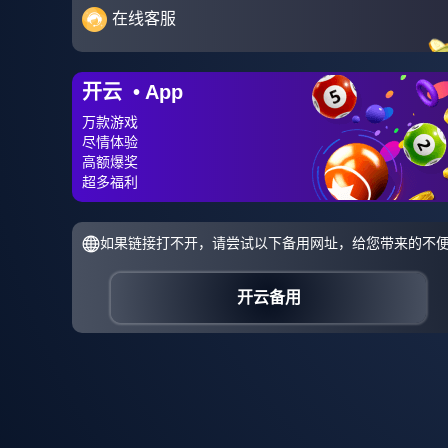
在
线
客
服
开
云
•
A
p
p
万
款
游
戏
尽
情
体
验
高
额
爆
奖
超
多
福
利
如
果
链
接
打
不
开
，请
尝
试
以
下
备
用
网
址
，给
您
带
来
的
不
开
云
备
用