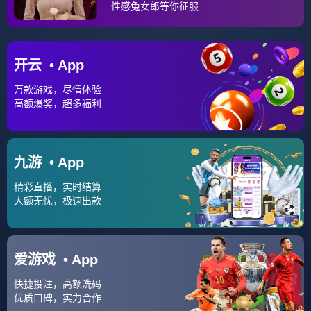
性
感
兔
女
郎
等
你
征
服
开
云
•
A
p
p
万
款
游
戏
，尽
情
体
验
高
额
爆
奖
，超
多
福
利
九
游
•
A
p
p
精
彩
直
播
，实
时
结
算
大
额
无
忧
，极
速
出
款
爱
游
戏
•
A
p
p
快
捷
投
注
，高
额
洗
码
优
质
口
碑
，实
力
合
作